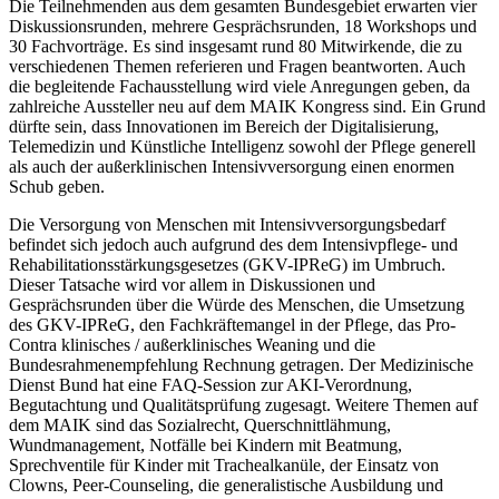
Die Teilnehmenden aus dem gesamten Bundesgebiet erwarten vier
Diskussionsrunden, mehrere Gesprächsrunden, 18 Workshops und
30 Fachvorträge. Es sind insgesamt rund 80 Mitwirkende, die zu
verschiedenen Themen referieren und Fragen beantworten. Auch
die begleitende Fachausstellung wird viele Anregungen geben, da
zahlreiche Aussteller neu auf dem MAIK Kongress sind. Ein Grund
dürfte sein, dass Innovationen im Bereich der Digitalisierung,
Telemedizin und Künstliche Intelligenz sowohl der Pflege generell
als auch der außerklinischen Intensivversorgung einen enormen
Schub geben.
Die Versorgung von Menschen mit Intensivversorgungsbedarf
befindet sich jedoch auch aufgrund des dem Intensivpflege- und
Rehabilitationsstärkungsgesetzes (GKV-IPReG) im Umbruch.
Dieser Tatsache wird vor allem in Diskussionen und
Gesprächsrunden über die Würde des Menschen, die Umsetzung
des GKV-IPReG, den Fachkräftemangel in der Pflege, das Pro-
Contra klinisches / außerklinisches Weaning und die
Bundesrahmenempfehlung Rechnung getragen. Der Medizinische
Dienst Bund hat eine FAQ-Session zur AKI-Verordnung,
Begutachtung und Qualitätsprüfung zugesagt. Weitere Themen auf
dem MAIK sind das Sozialrecht, Querschnittlähmung,
Wundmanagement, Notfälle bei Kindern mit Beatmung,
Sprechventile für Kinder mit Trachealkanüle, der Einsatz von
Clowns, Peer-Counseling, die generalistische Ausbildung und