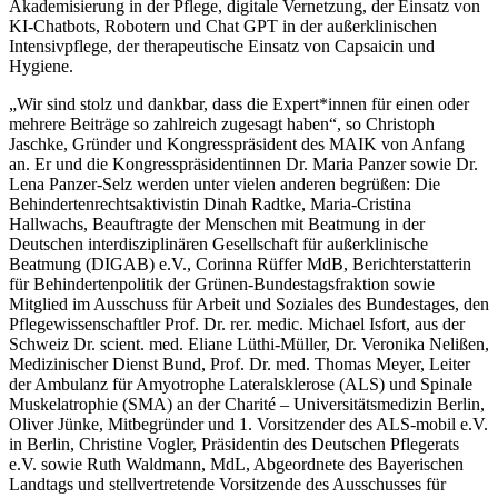
Akademisierung in der Pflege, digitale Vernetzung, der Einsatz von
KI-Chatbots, Robotern und Chat GPT in der außerklinischen
Intensivpflege, der therapeutische Einsatz von Capsaicin und
Hygiene.
„Wir sind stolz und dankbar, dass die Expert*innen für einen oder
mehrere Beiträge so zahlreich zugesagt haben“, so Christoph
Jaschke, Gründer und Kongresspräsident des MAIK von Anfang
an. Er und die Kongresspräsidentinnen Dr. Maria Panzer sowie Dr.
Lena Panzer-Selz werden unter vielen anderen begrüßen: Die
Behindertenrechtsaktivistin Dinah Radtke, Maria-Cristina
Hallwachs, Beauftragte der Menschen mit Beatmung in der
Deutschen interdisziplinären Gesellschaft für außerklinische
Beatmung (DIGAB) e.V., Corinna Rüffer MdB, Berichterstatterin
für Behindertenpolitik der Grünen-Bundestagsfraktion sowie
Mitglied im Ausschuss für Arbeit und Soziales des Bundestages, den
Pflegewissenschaftler Prof. Dr. rer. medic. Michael Isfort, aus der
Schweiz Dr. scient. med. Eliane Lüthi-Müller, Dr. Veronika Nelißen,
Medizinischer Dienst Bund, Prof. Dr. med. Thomas Meyer, Leiter
der Ambulanz für Amyotrophe Lateralsklerose (ALS) und Spinale
Muskelatrophie (SMA) an der Charité – Universitätsmedizin Berlin,
Oliver Jünke, Mitbegründer und 1. Vorsitzender des ALS-mobil e.V.
in Berlin, Christine Vogler, Präsidentin des Deutschen Pflegerats
e.V. sowie Ruth Waldmann, MdL, Abgeordnete des Bayerischen
Landtags und stellvertretende Vorsitzende des Ausschusses für