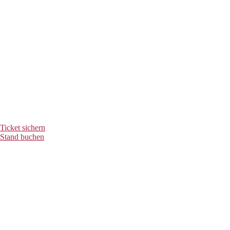
Aussteller und Sponsoren des MAIK
Kongress
Ticket sichern
Stand buchen