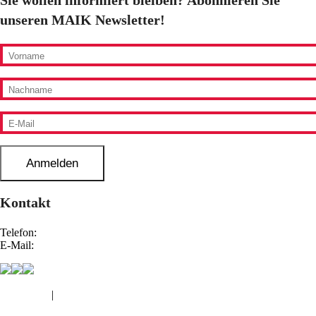
Sie wollen informiert bleiben? Abonnieren Sie
unseren MAIK Newsletter!
Anmelden
Kontakt
Telefon:
0800 66 80 100
E-Mail:
maik@deutschefachpflege.de
Impressum
|
Datenschutz