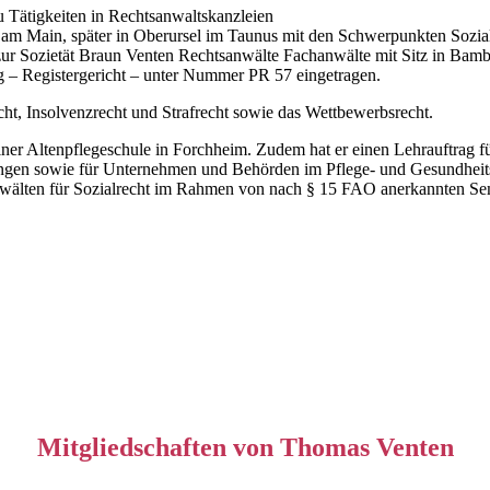
 Tätigkeiten in Rechtsanwaltskanzleien
 am Main, später in Oberursel im Taunus mit den Schwerpunkten Sozial
ur Sozietät Braun Venten Rechtsanwälte Fachanwälte mit Sitz in Bam
g – Registergericht – unter Nummer PR 57 eingetragen.
cht, Insolvenzrecht und Strafrecht sowie das Wettbewerbsrecht.
er Altenpflegeschule in Forchheim. Zudem hat er einen Lehrauftrag für
chtungen sowie für Unternehmen und Behörden im Pflege- und Gesundheit
anwälten für Sozialrecht im Rahmen von nach § 15 FAO anerkannten Se
Mitgliedschaften von Thomas Venten