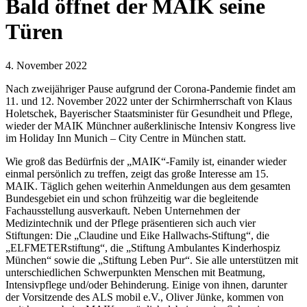
Bald öffnet der MAIK seine
Türen
4. November 2022
Nach zweijähriger Pause aufgrund der Corona-Pandemie findet am
11. und 12. November 2022 unter der Schirmherrschaft von Klaus
Holetschek, Bayerischer Staatsminister für Gesundheit und Pflege,
wieder der MAIK Münchner außerklinische Intensiv Kongress live
im Holiday Inn Munich – City Centre in München statt.
Wie groß das Bedürfnis der „MAIK“-Family ist, einander wieder
einmal persönlich zu treffen, zeigt das große Interesse am 15.
MAIK. Täglich gehen weiterhin Anmeldungen aus dem gesamten
Bundesgebiet ein und schon frühzeitig war die begleitende
Fachausstellung ausverkauft. Neben Unternehmen der
Medizintechnik und der Pflege präsentieren sich auch vier
Stiftungen: Die „Claudine und Eike Hallwachs-Stiftung“, die
„ELFMETERstiftung“, die „Stiftung Ambulantes Kinderhospiz
München“ sowie die „Stiftung Leben Pur“. Sie alle unterstützen mit
unterschiedlichen Schwerpunkten Menschen mit Beatmung,
Intensivpflege und/oder Behinderung. Einige von ihnen, darunter
der Vorsitzende des ALS mobil e.V., Oliver Jünke, kommen von