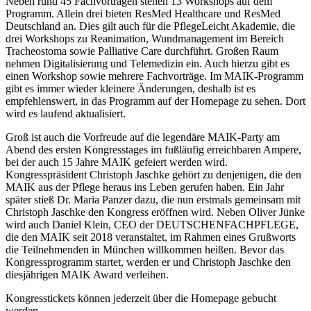
Neben rund 45 Fachvorträgen stehen 13 Workshops auf dem
Programm. Allein drei bieten ResMed Healthcare und ResMed
Deutschland an. Dies gilt auch für die PflegeLeicht Akademie, die
drei Workshops zu Reanimation, Wundmanagement im Bereich
Tracheostoma sowie Palliative Care durchführt. Großen Raum
nehmen Digitalisierung und Telemedizin ein. Auch hierzu gibt es
einen Workshop sowie mehrere Fachvorträge. Im MAIK-Programm
gibt es immer wieder kleinere Änderungen, deshalb ist es
empfehlenswert, in das Programm auf der Homepage zu sehen. Dort
wird es laufend aktualisiert.
Groß ist auch die Vorfreude auf die legendäre MAIK-Party am
Abend des ersten Kongresstages im fußläufig erreichbaren Ampere,
bei der auch 15 Jahre MAIK gefeiert werden wird.
Kongresspräsident Christoph Jaschke gehört zu denjenigen, die den
MAIK aus der Pflege heraus ins Leben gerufen haben. Ein Jahr
später stieß Dr. Maria Panzer dazu, die nun erstmals gemeinsam mit
Christoph Jaschke den Kongress eröffnen wird. Neben Oliver Jünke
wird auch Daniel Klein, CEO der DEUTSCHENFACHPFLEGE,
die den MAIK seit 2018 veranstaltet, im Rahmen eines Grußworts
die Teilnehmenden in München willkommen heißen. Bevor das
Kongressprogramm startet, werden er und Christoph Jaschke den
diesjährigen MAIK Award verleihen.
Kongresstickets können jederzeit über die Homepage gebucht
werden.