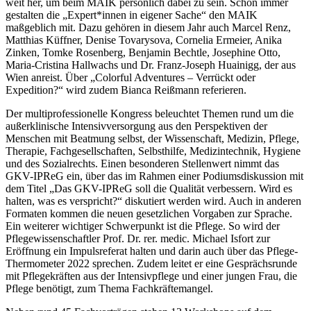
weit her, um beim MAIK persönlich dabei zu sein. Schon immer
gestalten die „Expert*innen in eigener Sache“ den MAIK
maßgeblich mit. Dazu gehören in diesem Jahr auch Marcel Renz,
Matthias Küffner, Denise Tovarysova, Cornelia Ermeier, Anika
Zinken, Tomke Rosenberg, Benjamin Bechtle, Josephine Otto,
Maria-Cristina Hallwachs und Dr. Franz-Joseph Huainigg, der aus
Wien anreist. Über „Colorful Adventures – Verrückt oder
Expedition?“ wird zudem Bianca Reißmann referieren.
Der multiprofessionelle Kongress beleuchtet Themen rund um die
außerklinische Intensivversorgung aus den Perspektiven der
Menschen mit Beatmung selbst, der Wissenschaft, Medizin, Pflege,
Therapie, Fachgesellschaften, Selbsthilfe, Medizintechnik, Hygiene
und des Sozialrechts. Einen besonderen Stellenwert nimmt das
GKV-IPReG ein, über das im Rahmen einer Podiumsdiskussion mit
dem Titel „Das GKV-IPReG soll die Qualität verbessern. Wird es
halten, was es verspricht?“ diskutiert werden wird. Auch in anderen
Formaten kommen die neuen gesetzlichen Vorgaben zur Sprache.
Ein weiterer wichtiger Schwerpunkt ist die Pflege. So wird der
Pflegewissenschaftler Prof. Dr. rer. medic. Michael Isfort zur
Eröffnung ein Impulsreferat halten und darin auch über das Pflege-
Thermometer 2022 sprechen. Zudem leitet er eine Gesprächsrunde
mit Pflegekräften aus der Intensivpflege und einer jungen Frau, die
Pflege benötigt, zum Thema Fachkräftemangel.